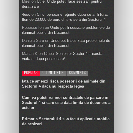
Mirel
on
Utile: Unde puteti face sesizari pentru
deratizare
4esc
on
Cinci persoane reținute după ce ar fi furat
flori de 20.000 de euro dintr-o seră din Sectorul 4
Popescu Ion
on
Unde pot fi sesizate problemele de
iluminat public din Bucuresti
Daniela Saru
on
Unde pot fi sesizate problemele de
iluminat public din Bucuresti
Marian K
on
Clubul Seniorilor Sector 4 – exista
viata si dupa pensionare!
POPULAR
ULTIMELE STIRI
COMMENTS
Iata ce amenzi risca posesorii de animale din
Sectorul 4 daca nu respecta legea
Cum va puteti reinnoi contractele de parcare in
Sectorul 4 si care este data limita de depunere a
actelor
Primaria Sectorului 4 si-a facut aplicatie mobila
de sesizari