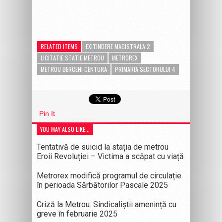
RELATED ITEMS
EXITINDERE MAGISTRALA 2
LICITATIE STATIE METROU
METROREX
METROU BERCENI CENTURA
PRIMARIA SECTORULUI 4
Pin It
YOU MAY ALSO LIKE...
Tentativă de suicid la stația de metrou
Eroii Revoluției – Victima a scăpat cu viață
Metrorex modifică programul de circulație
în perioada Sărbătorilor Pascale 2025
Criză la Metrou: Sindicaliștii amenință cu
greve în februarie 2025