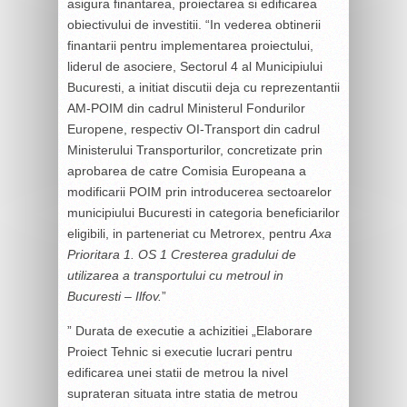
asigura finantarea, proiectarea si edificarea
obiectivului de investitii. “In vederea obtinerii
finantarii pentru implementarea proiectului,
liderul de asociere, Sectorul 4 al Municipiului
Bucuresti, a initiat discutii deja cu reprezentantii
AM-POIM din cadrul Ministerul Fondurilor
Europene, respectiv OI-Transport din cadrul
Ministerului Transporturilor, concretizate prin
aprobarea de catre Comisia Europeana a
modificarii POIM prin introducerea sectoarelor
municipiului Bucuresti in categoria beneficiarilor
eligibili, in parteneriat cu Metrorex, pentru
Axa
Prioritara 1. OS 1 Cresterea gradului de
utilizarea a transportului cu metroul in
Bucuresti – Ilfov.
”
” Durata de executie a achizitiei „Elaborare
Proiect Tehnic si executie lucrari pentru
edificarea unei statii de metrou la nivel
suprateran situata intre statia de metrou