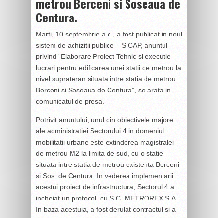
metrou Berceni si Soseaua de
Centura.
Marti, 10 septembrie a.c., a fost publicat in noul
sistem de achizitii publice – SICAP, anuntul
privind “Elaborare Proiect Tehnic si executie
lucrari pentru edificarea unei statii de metrou la
nivel suprateran situata intre statia de metrou
Berceni si Soseaua de Centura”, se arata in
comunicatul de presa.
Potrivit anuntului, unul din obiectivele majore
ale administratiei Sectorului 4 in domeniul
mobilitatii urbane este extinderea magistralei
de metrou M2 la limita de sud, cu o statie
situata intre statia de metrou existenta Berceni
si Sos. de Centura. In vederea implementarii
acestui proiect de infrastructura, Sectorul 4 a
incheiat un protocol cu S.C. METROREX S.A.
In baza acestuia, a fost derulat contractul si a