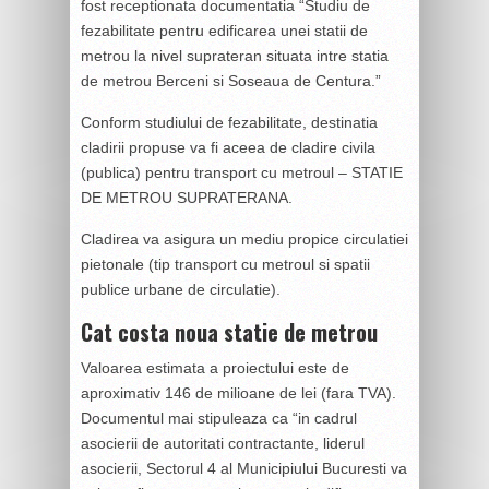
fost receptionata documentatia “Studiu de
fezabilitate pentru edificarea unei statii de
metrou la nivel suprateran situata intre statia
de metrou Berceni si Soseaua de Centura.”
Conform studiului de fezabilitate, destinatia
cladirii propuse va fi aceea de cladire civila
(publica) pentru transport cu metroul – STATIE
DE METROU SUPRATERANA.
Cladirea va asigura un mediu propice circulatiei
pietonale (tip transport cu metroul si spatii
publice urbane de circulatie).
Cat costa noua statie de metrou
Valoarea estimata a proiectului este de
aproximativ 146 de milioane de lei (fara TVA).
Documentul mai stipuleaza ca “in cadrul
asocierii de autoritati contractante, liderul
asocierii, Sectorul 4 al Municipiului Bucuresti va