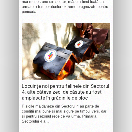
mai multe zone din sector, măsura fiind luată ca
urmare a temperaturilor extreme prognozate pentru
perioada...
Locuințe noi pentru felinele din Sectorul
4: alte câteva zeci de căsuțe au fost
amplasate în grădinile de bloc
Pisicile maidaneze din Sectorul 4 au parte de
condiții mai bune și mai sigure pe timpul verii, dar
și pentru sezonul rece ce va urma. Primăria
Sectorului 4 a...