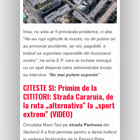
Insa, nu asta ar fi principala problema, ci alta.
“
Ne-au rupt oglinzile la masini, nu de putine ori
au provocat accidente, iar noi, pagubitii, a
trebuit sa suportam reparatiile din buzunarul
nostru
“, ne scrie E.P. care isi incheie mesajul
cu un apel disperat catre administratia locala
sa intervina: “
Nu mai putem suporta
!”
CITESTE SI: Primim de la
CITITORI: Strada Cararuia, de
la ruta „alternativa” la „sport
extrem” (VIDEO)
Circulatia Maxi-Taxi pe
strada Parincea
din
Sectorul 4 a fost permisa pentru a devia traficul
in vederea finalizarilor de la Pasajul Piata