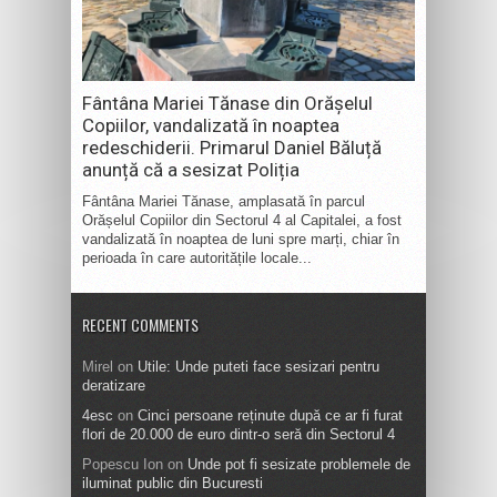
Fântâna Mariei Tănase din Orășelul
Copiilor, vandalizată în noaptea
redeschiderii. Primarul Daniel Băluță
anunță că a sesizat Poliția
Fântâna Mariei Tănase, amplasată în parcul
Orășelul Copiilor din Sectorul 4 al Capitalei, a fost
vandalizată în noaptea de luni spre marți, chiar în
perioada în care autoritățile locale...
RECENT COMMENTS
Mirel
on
Utile: Unde puteti face sesizari pentru
deratizare
4esc
on
Cinci persoane reținute după ce ar fi furat
flori de 20.000 de euro dintr-o seră din Sectorul 4
Popescu Ion
on
Unde pot fi sesizate problemele de
iluminat public din Bucuresti