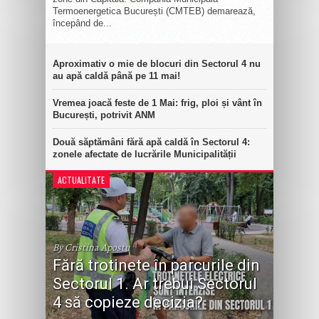
Termoenergetica București (CMTEB) demarează,
începând de...
Aproximativ o mie de blocuri din Sectorul 4 nu
au apă caldă până pe 11 mai!
Vremea joacă feste de 1 Mai: frig, ploi și vânt în
București, potrivit ANM
Două săptămâni fără apă caldă în Sectorul 4:
zonele afectate de lucrările Municipalității
ACTUALITATE
By Cristina Apostu
Fără trotinete în parcurile din
Sectorul 1. Ar trebui Sectorul
4 să copieze decizia?