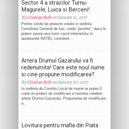
Sector 4 a strazilor Turnu-
Magurele, Luica si Berceni!
By
Cristian Bolt
on January 31, 2017
Printre zecile de proiecte votate in sedinta
Consiliului General de luni, unele “pestrite”, daca le
putem spune asa (vezi cazul internetului in
autobuzele RATB), consilierii...
Artera Drumul Gazarului va fi
redenumita! Care este noul nume
si cine propune modificarea?
By
Cristian Bolt
on January 30, 2017
In sedinta de Consiliu Local de maine ar putea fi
votat un proiect de modificare a numelui celebrei
artere Drumul Gazarului. Propunerea de modificare
a...
Lovitura pentru mafia din Piata