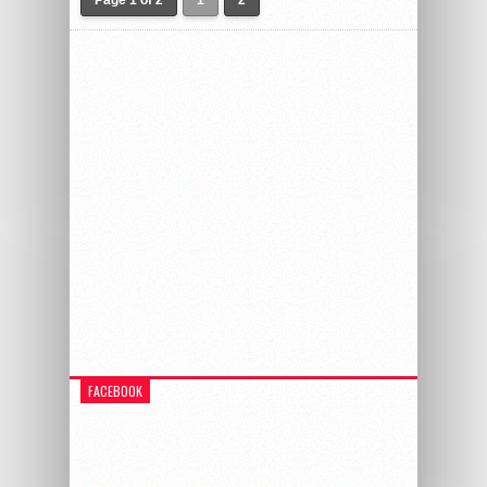
Page 1 of 2
1
2
FACEBOOK