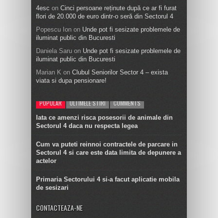
4esc
on
Cinci persoane reținute după ce ar fi furat
flori de 20.000 de euro dintr-o seră din Sectorul 4
Popescu Ion
on
Unde pot fi sesizate problemele de
iluminat public din Bucuresti
Daniela Saru
on
Unde pot fi sesizate problemele de
iluminat public din Bucuresti
Marian K
on
Clubul Seniorilor Sector 4 – exista
viata si dupa pensionare!
POPULAR
ULTIMELE STIRI
COMMENTS
Iata ce amenzi risca posesorii de animale din
Sectorul 4 daca nu respecta legea
Cum va puteti reinnoi contractele de parcare in
Sectorul 4 si care este data limita de depunere a
actelor
Primaria Sectorului 4 si-a facut aplicatie mobila
de sesizari
CONTACTEAZA-NE