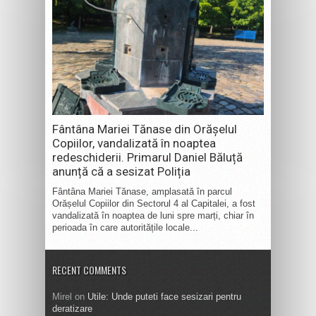
Fântâna Mariei Tănase din Orășelul
Copiilor, vandalizată în noaptea
redeschiderii. Primarul Daniel Băluță
anunță că a sesizat Poliția
Fântâna Mariei Tănase, amplasată în parcul
Orășelul Copiilor din Sectorul 4 al Capitalei, a fost
vandalizată în noaptea de luni spre marți, chiar în
perioada în care autoritățile locale...
RECENT COMMENTS
Mirel
on
Utile: Unde puteti face sesizari pentru
deratizare