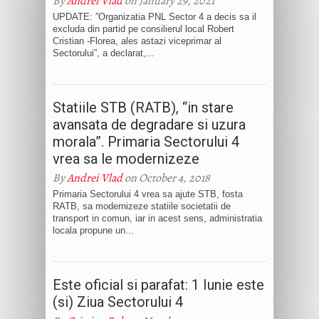
By
Andrei Vlad
on January 29, 2021
UPDATE: ”Organizatia PNL Sector 4 a decis sa il
excluda din partid pe consilierul local Robert
Cristian -Florea, ales astazi viceprimar al
Sectorului”, a declarat,...
Statiile STB (RATB), “in stare
avansata de degradare si uzura
morala”. Primaria Sectorului 4
vrea sa le modernizeze
By
Andrei Vlad
on October 4, 2018
Primaria Sectorului 4 vrea sa ajute STB, fosta
RATB, sa modernizeze statiile societatii de
transport in comun, iar in acest sens, administratia
locala propune un...
Este oficial si parafat: 1 Iunie este
(si) Ziua Sectorului 4