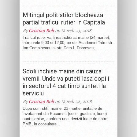
Mitingul politistilor blocheaza
partial traficul rutier in Capitala
By
Cristian Bolt
on March 23, 2018
Traficul rutier va fi restrictionat maine (24 martie),
intre orele 9,00 si 12,00, pe str. Academiei între str.
Ion Campineanu si str. Dem I. Dobrescu,...
Scoli inchise maine din cauza
vremii. Unde va puteti lasa copiii
in sectorul 4 cat timp sunteti la
serviciu
By
Cristian Bolt
on March 22, 2018
Dupa cum stiti, maine, 23 martie, unitatile de
invatamant din Bucuresti (scoli, gradinite, licee)
sunt inchise, conform unei decizii luate de catre
PMB, in consultare...