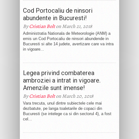
Cod Portocaliu de ninsori
abundente in Bucuresti!
By
Cristian Bolt
on March 21, 2018
Administratia Nationala de Meteorologie (ANM) a
emis un Cod Portocaliu de ninsori abundende in
Bucuresti si alte 14 judete, avertizare care va intra
in vigoare...
Legea privind combaterea
ambroziei a intrat in vigoare.
Amenzile sunt imense!
By
Cristian Bolt
on March 20, 2018
Vara trecuta, unul dintre subiectele cele mai
dezbatute, pe langa toaletarile de copaci din
Bucuresti (se intelege ca si din sectorul 4), a fost
cel...