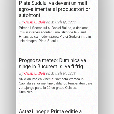
Piata Sudului va deveni un mall
agro-alimentar al producatorilor
autohtoni
By
Cristian Bolt
on March 15, 2018
Primarul Sectorului 4, Daniel Baluta, a declarat,
intr-un interviu acordat jurnalistilor de la Ziarul
Financiar, ca modernizarea Pietei Sudului intra in
linie dreapta. Piata Sudului...
Prognoza meteo: Duminica va
ninge in Bucuresti si va fi frig
By
Cristian Bolt
on March 15, 2018
ANM anunta ca vineri si sambata vremea in
Capitala se va mentine calda, cu temperaturi care
vor ajunge pana la 20 de grade Celsius.
Duminica,...
Astazi incepe Prima editie a