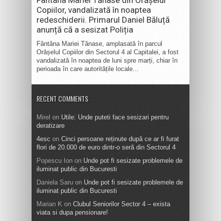
Copiilor, vandalizată în noaptea
redeschiderii. Primarul Daniel Băluță
anunță că a sesizat Poliția
Fântâna Mariei Tănase, amplasată în parcul
Orășelul Copiilor din Sectorul 4 al Capitalei, a fost
vandalizată în noaptea de luni spre marți, chiar în
perioada în care autoritățile locale...
RECENT COMMENTS
Mirel
on
Utile: Unde puteti face sesizari pentru
deratizare
4esc
on
Cinci persoane reținute după ce ar fi furat
flori de 20.000 de euro dintr-o seră din Sectorul 4
Popescu Ion
on
Unde pot fi sesizate problemele de
iluminat public din Bucuresti
Daniela Saru
on
Unde pot fi sesizate problemele de
iluminat public din Bucuresti
Marian K
on
Clubul Seniorilor Sector 4 – exista
viata si dupa pensionare!