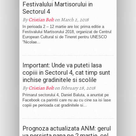
Festivalului Martisorului in
Sectorul 4
By
Cristian Bolt
on March 2, 2018
In perioada 2 – 12 martie are loc prima editie a
Festivalului Martisorului 2018, organizat de Centrul
European Cultural si de Tineret pentru UNESCO
“Nicolae...
Important: Unde va puteti lasa
copiii in Sectorul 4, cat timp sunt
inchise gradinitele si scolile
By
Cristian Bolt
on February 28, 2018
Primarul sectorului 4, Daniel Baluta, a anuntat pe
Facebook ca parintii care nu au cu cine sa isi lase
copiii pe perioada cat gradinitele si...
Prognoza actualizata ANM: gerul
va persista pana pe 2 martie, cel