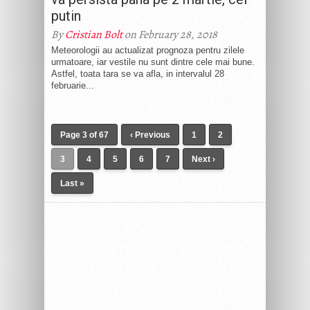
putin
By
Cristian Bolt
on February 28, 2018
Meteorologii au actualizat prognoza pentru zilele
urmatoare, iar vestile nu sunt dintre cele mai bune.
Astfel, toata tara se va afla, in intervalul 28
februarie...
Page 3 of 67
‹ Previous
1
2
3
4
5
6
7
Next ›
Last »