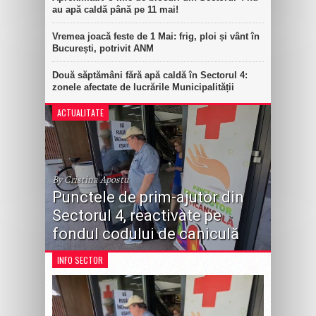
au apă caldă până pe 11 mai!
Vremea joacă feste de 1 Mai: frig, ploi și vânt în
București, potrivit ANM
Două săptămâni fără apă caldă în Sectorul 4:
zonele afectate de lucrările Municipalității
ACTUALITATE
By Cristina Apostu
Punctele de prim-ajutor din
Sectorul 4, reactivate pe
fondul codului de caniculă
INFO SECTOR