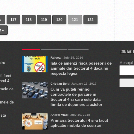
s
117
118
119
120
121
122
t »
POPULAR
ULTIMELE STIRI
COMMENTS
CONTACT
Raluca
| July 25, 2016
ntru
Mesajul 
Iata ce amenzi risca posesorii de
animale din Sectorul 4 daca nu
respecta legea
i furat
orul 4
Cristian Bolt
| January 13, 2017
emele de
Cum va puteti reinnoi
contractele de parcare in
Sectorul 4 si care este data
emele de
limita de depunere a actelor
ista
Andrei Vlad
| July 16, 2018
Primaria Sectorului 4 si-a facut
aplicatie mobila de sesizari