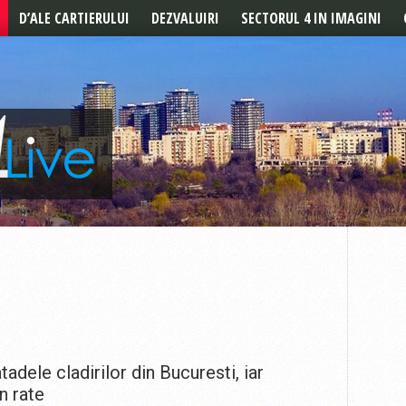
D’ALE CARTIERULUI
DEZVALUIRI
SECTORUL 4 IN IMAGINI
POVESTILE CARTIERULUI
REPORTAJ
DE LA CITITORI
tadele cladirilor din Bucuresti, iar
in rate