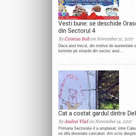
Vesti bune: se deschide Orase
din Sectorul 4
By
Cristian Bolt
on November 15, 2017
Daca anul trecut, din motive de austeritate 
luminite pe strazile din sector, anul...
Cat a costat gardul dintre De
By
Andrei Vlad
on November 14, 2017
Primaria Sectorului 4 a amplasat, intre Cale
se afla desenate caricaturi. Am scris despre.