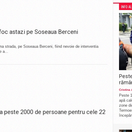
INFO A
t foc astazi pe Soseaua Berceni
ina strada, pe Soseaua Berceni, fiind nevoie de interventia
e a...
Peste
rămân
Cristina
Peste 1
apă cal
zone di
Termoe
za peste 2000 de persoane pentru cele 22
începân