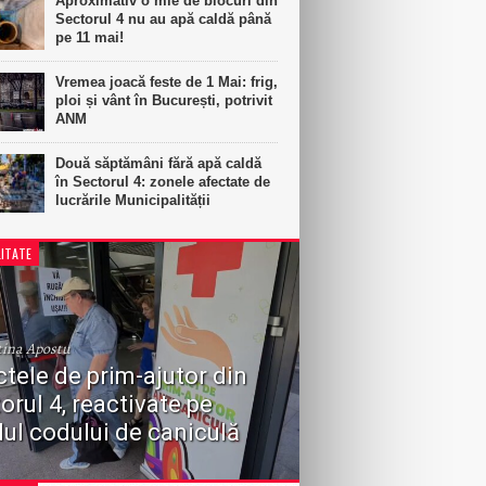
Aproximativ o mie de blocuri din
Sectorul 4 nu au apă caldă până
pe 11 mai!
Vremea joacă feste de 1 Mai: frig,
ploi și vânt în București, potrivit
ANM
Două săptămâni fără apă caldă
în Sectorul 4: zonele afectate de
lucrările Municipalității
ITATE
tina Apostu
tele de prim-ajutor din
orul 4, reactivate pe
ul codului de caniculă
a Sectorului 4 a anunțat reactivarea
r de prim-ajutor și spațiilor climatizate în