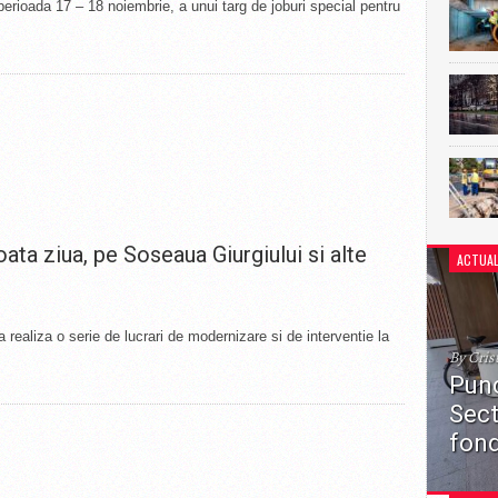
perioada 17 – 18 noiembrie, a unui targ de joburi special pentru
oata ziua, pe Soseaua Giurgiului si alte
ACTUAL
ealiza o serie de lucrari de modernizare si de interventie la
By Cris
Punc
Sect
fond
Primări
punctelo