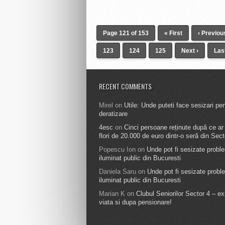
Page 121 of 153
« First
‹ Previou
123
124
125
Next ›
Las
RECENT COMMENTS
Mirel
on
Utile: Unde puteti face sesizari pe
deratizare
4esc
on
Cinci persoane reținute după ce ar f
flori de 20.000 de euro dintr-o seră din Sect
Popescu Ion
on
Unde pot fi sesizate probl
iluminat public din Bucuresti
Daniela Saru
on
Unde pot fi sesizate probl
iluminat public din Bucuresti
Marian K
on
Clubul Seniorilor Sector 4 – ex
viata si dupa pensionare!