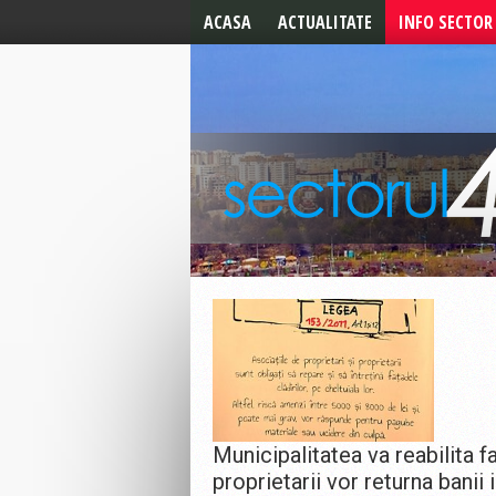
ACASA
ACTUALITATE
INFO SECTOR
ALEGERI 2024
ALERTE
ALEGERI LOCALE 2020
UTILE
ALEGERI PREZIDENTIALE
2019
ALEGERI
EUROPARLAMENTARE
CELE MAI NOI STIRI
EDITORIAL
Municipalitatea va reabilita fa
proprietarii vor returna banii 