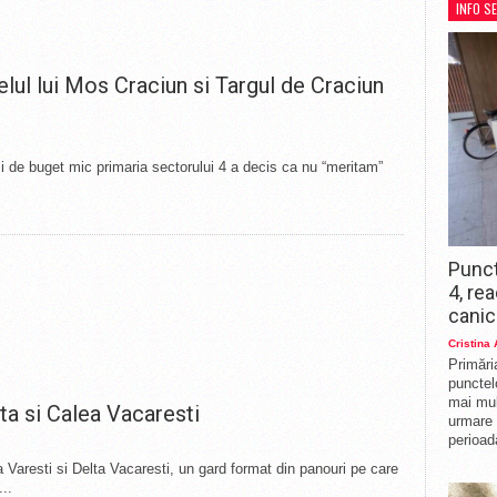
INFO S
mai mul
urmare 
perioad
lul lui Mos Craciun si Targul de Craciun
si de buget mic primaria sectorului 4 a decis ca nu “meritam”
Punct
4, re
canic
Cristina
Primări
punctelo
mai mul
lta si Calea Vacaresti
urmare 
perioad
a Varesti si Delta Vacaresti, un gard format din panouri pe care
..