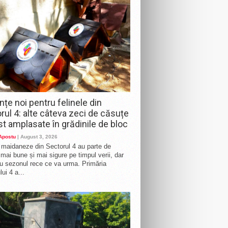
nțe noi pentru felinele din
rul 4: alte câteva zeci de căsuțe
st amplasate în grădinile de bloc
 Apostu
| August 3, 2026
e maidaneze din Sectorul 4 au parte de
i mai bune și mai sigure pe timpul verii, dar
ru sezonul rece ce va urma. Primăria
ui 4 a...