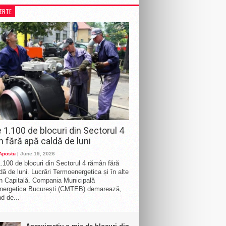
LERTE
 1.100 de blocuri din Sectorul 4
 fără apă caldă de luni
 Apostu
| June 19, 2026
.100 de blocuri din Sectorul 4 rămân fără
dă de luni. Lucrări Termoenergetica și în alte
n Capitală. Compania Municipală
nergetica București (CMTEB) demarează,
d de...