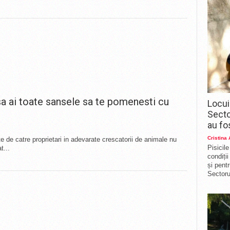
sa ai toate sansele sa te pomenesti cu
Locui
Secto
au fo
Cristina
 de catre proprietari in adevarate crescatorii de animale nu
Pisicil
t...
condiți
și pent
Sectorul