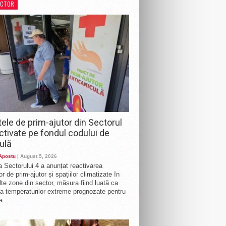
ECTOR
te zone din sector, măsura fiind luată ca
a temperaturilor extreme prognozate pentru
a...
ele de prim-ajutor din Sectorul
activate pe fondul codului de
ulă
 Apostu
| August 5, 2026
a Sectorului 4 a anunțat reactivarea
r de prim-ajutor și spațiilor climatizate în
te zone din sector, măsura fiind luată ca
a temperaturilor extreme prognozate pentru
a...