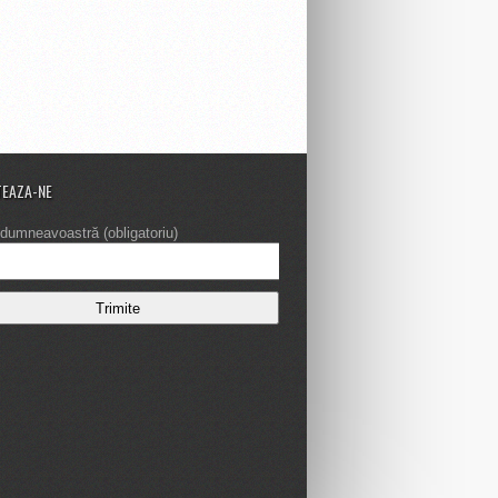
EAZA-NE
dumneavoastră (obligatoriu)