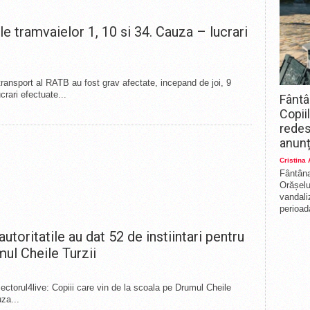
le tramvaielor 1, 10 si 34. Cauza – lucrari
 transport al RATB au fost grav afectate, incepand de joi, 9
rari efectuate...
Fântâ
Copii
redes
anunț
Cristina
Fântâna
Orășelul
vandali
perioada
autoritatile au dat 52 de instiintari pentru
mul Cheile Turzii
r Sectorul4live: Copiii care vin de la scoala pe Drumul Cheile
uza...