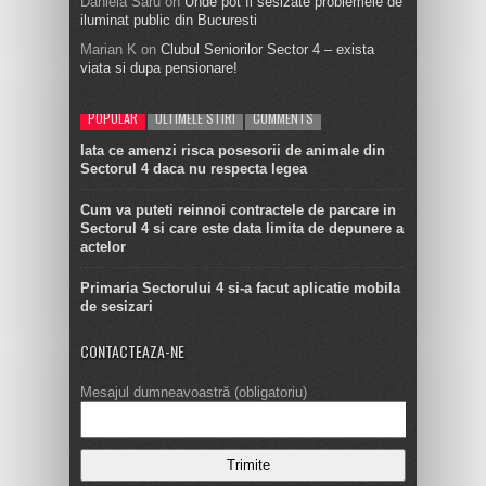
Daniela Saru
on
Unde pot fi sesizate problemele de
iluminat public din Bucuresti
Marian K
on
Clubul Seniorilor Sector 4 – exista
viata si dupa pensionare!
POPULAR
ULTIMELE STIRI
COMMENTS
Iata ce amenzi risca posesorii de animale din
Sectorul 4 daca nu respecta legea
Cum va puteti reinnoi contractele de parcare in
Sectorul 4 si care este data limita de depunere a
actelor
Primaria Sectorului 4 si-a facut aplicatie mobila
de sesizari
CONTACTEAZA-NE
Mesajul dumneavoastră (obligatoriu)