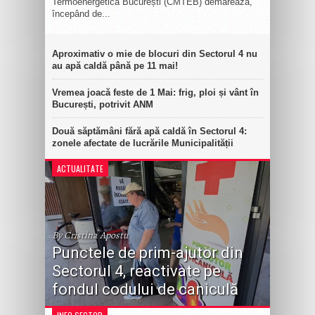
Termoenergetica București (CMTEB) demarează,
începând de...
Aproximativ o mie de blocuri din Sectorul 4 nu
au apă caldă până pe 11 mai!
Vremea joacă feste de 1 Mai: frig, ploi și vânt în
București, potrivit ANM
Două săptămâni fără apă caldă în Sectorul 4:
zonele afectate de lucrările Municipalității
ACTUALITATE
By Cristina Apostu
Punctele de prim-ajutor din
Sectorul 4, reactivate pe
fondul codului de caniculă