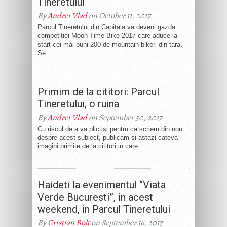
Tineretului
By
Andrei Vlad
on October 11, 2017
Parcul Tineretului din Capitala va deveni gazda
competitiei Moon Time Bike 2017 care aduce la
start cei mai buni 200 de mountain bikeri din tara.
Se...
Primim de la cititori: Parcul
Tineretului, o ruina
By
Andrei Vlad
on September 30, 2017
Cu riscul de a va plictisi pentru ca scriem din nou
despre acest subiect, publicam si astazi cateva
imagini primite de la cititori in care...
Haideti la evenimentul “Viata
Verde Bucuresti”, in acest
weekend, in Parcul Tineretului
By
Cristian Bolt
on September 16, 2017