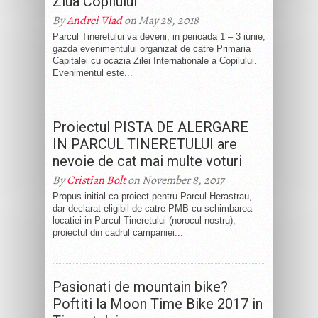
Ziua Copilului
By
Andrei Vlad
on May 28, 2018
Parcul Tineretului va deveni, in perioada 1 – 3 iunie,
gazda evenimentului organizat de catre Primaria
Capitalei cu ocazia Zilei Internationale a Copilului.
Evenimentul este...
Proiectul PISTA DE ALERGARE
IN PARCUL TINERETULUI are
nevoie de cat mai multe voturi
By
Cristian Bolt
on November 8, 2017
Propus initial ca proiect pentru Parcul Herastrau,
dar declarat eligibil de catre PMB cu schimbarea
locatiei in Parcul Tineretului (norocul nostru),
proiectul din cadrul campaniei...
Pasionati de mountain bike?
Poftiti la Moon Time Bike 2017 in