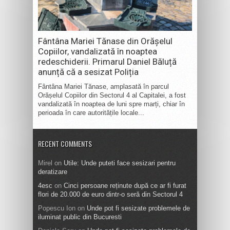
Fântâna Mariei Tănase din Orășelul
Copiilor, vandalizată în noaptea
redeschiderii. Primarul Daniel Băluță
anunță că a sesizat Poliția
Fântâna Mariei Tănase, amplasată în parcul
Orășelul Copiilor din Sectorul 4 al Capitalei, a fost
vandalizată în noaptea de luni spre marți, chiar în
perioada în care autoritățile locale...
RECENT COMMENTS
Mirel
on
Utile: Unde puteti face sesizari pentru
deratizare
4esc
on
Cinci persoane reținute după ce ar fi furat
flori de 20.000 de euro dintr-o seră din Sectorul 4
Popescu Ion
on
Unde pot fi sesizate problemele de
iluminat public din Bucuresti