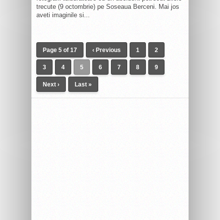
trecute (9 octombrie) pe Soseaua Berceni. Mai jos
aveti imaginile si...
Page 5 of 17
‹ Previous
1
2
3
4
5
6
7
8
9
Next ›
Last »