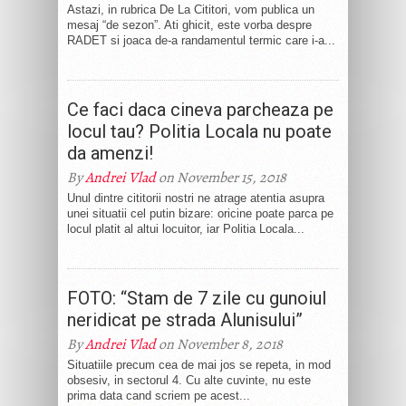
Astazi, in rubrica De La Cititori, vom publica un
mesaj “de sezon”. Ati ghicit, este vorba despre
RADET si joaca de-a randamentul termic care i-a...
Ce faci daca cineva parcheaza pe
locul tau? Politia Locala nu poate
da amenzi!
By
Andrei Vlad
on November 15, 2018
Unul dintre cititorii nostri ne atrage atentia asupra
unei situatii cel putin bizare: oricine poate parca pe
locul platit al altui locuitor, iar Politia Locala...
FOTO: “Stam de 7 zile cu gunoiul
neridicat pe strada Alunisului”
By
Andrei Vlad
on November 8, 2018
Situatiile precum cea de mai jos se repeta, in mod
obsesiv, in sectorul 4. Cu alte cuvinte, nu este
prima data cand scriem pe acest...