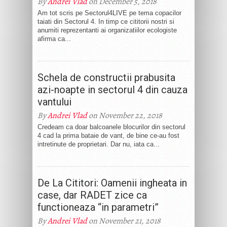
By
Andrei Vlad
on December 5, 2018
Am tot scris pe Sectorul4LIVE pe tema copacilor
taiati din Sectorul 4. In timp ce cititorii nostri si
anumiti reprezentanti ai organizatiilor ecologiste
afirma ca...
Schela de constructii prabusita
azi-noapte in sectorul 4 din cauza
vantului
By
Andrei Vlad
on November 22, 2018
Credeam ca doar balcoanele blocurilor din sectorul
4 cad la prima bataie de vant, de bine ce-au fost
intretinute de proprietari. Dar nu, iata ca...
De La Cititori: Oamenii ingheata in
case, dar RADET zice ca
functioneaza “in parametri”
By
Andrei Vlad
on November 21, 2018