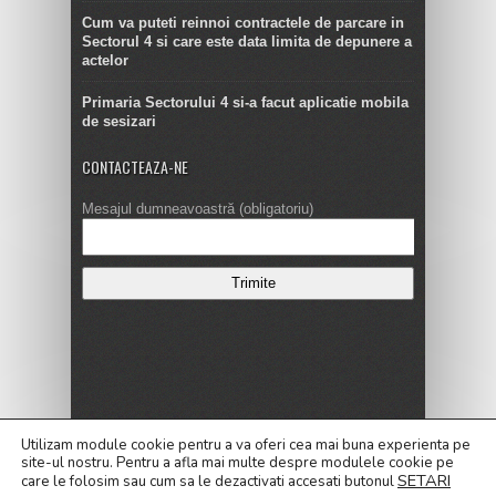
Cum va puteti reinnoi contractele de parcare in
Sectorul 4 si care este data limita de depunere a
actelor
Primaria Sectorului 4 si-a facut aplicatie mobila
de sesizari
CONTACTEAZA-NE
Mesajul dumneavoastră (obligatoriu)
Copyright © 2016
Utilizam module cookie pentru a va oferi cea mai buna experienta pe
site-ul nostru.
Pentru a
afla mai multe despre modulele cookie pe
ALEGERI LOCALE 2020
Alegeri Prezidentiale 2019
SETARI
care le folosim sau cum sa le dezactivati accesati butonul
Cele mai noi Stiri
Contact
Dezvaluiri
Editorial
Galerie