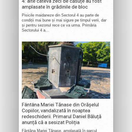
4: alte câteva zeci de căsuțe au fost
amplasate în grădinile de bloc
Pisicile maidaneze din Sectorul 4 au parte de
condiții mai bune și mai sigure pe timpul verii, dar
și pentru sezonul rece ce va urma. Primăria
Sectorului 4 a...
Fântâna Mariei Tănase din Orășelul
Copiilor, vandalizată în noaptea
redeschiderii. Primarul Daniel Băluță
anunță că a sesizat Poliția
Fântâna Mariei Tănase, amplasată în parcul