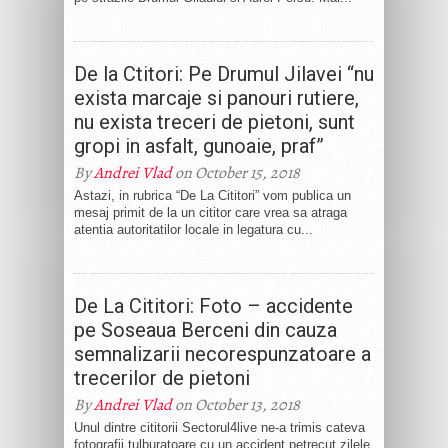
De la Ctitori: Pe Drumul Jilavei “nu
exista marcaje si panouri rutiere,
nu exista treceri de pietoni, sunt
gropi in asfalt, gunoaie, praf”
By
Andrei Vlad
on October 15, 2018
Astazi, in rubrica “De La Cititori” vom publica un
mesaj primit de la un cititor care vrea sa atraga
atentia autoritatilor locale in legatura cu...
De La Cititori: Foto – accidente
pe Soseaua Berceni din cauza
semnalizarii necorespunzatoare a
trecerilor de pietoni
By
Andrei Vlad
on October 13, 2018
Unul dintre cititorii Sectorul4live ne-a trimis cateva
fotografii tulburatoare cu un accident petrecut zilele