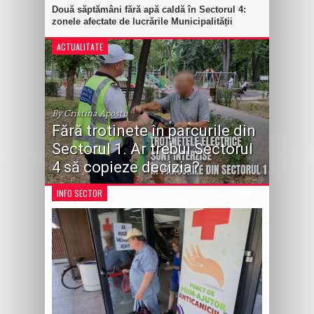
Două săptămâni fără apă caldă în Sectorul 4:
zonele afectate de lucrările Municipalității
ACTUALITATE
By Cristina Apostu
Fără trotinete în parcurile din
Sectorul 1. Ar trebui Sectorul
4 să copieze decizia?
INFO SECTOR