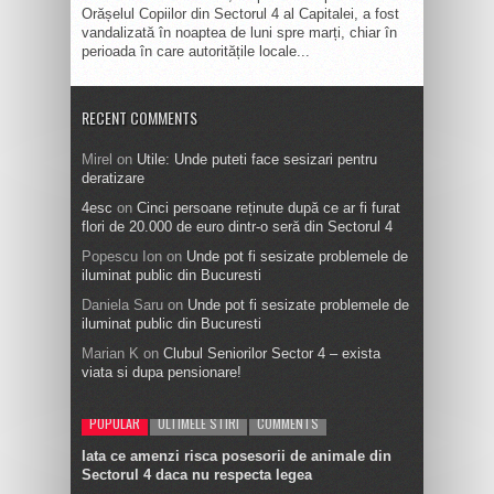
Orășelul Copiilor din Sectorul 4 al Capitalei, a fost
vandalizată în noaptea de luni spre marți, chiar în
perioada în care autoritățile locale...
RECENT COMMENTS
Mirel
on
Utile: Unde puteti face sesizari pentru
deratizare
4esc
on
Cinci persoane reținute după ce ar fi furat
flori de 20.000 de euro dintr-o seră din Sectorul 4
Popescu Ion
on
Unde pot fi sesizate problemele de
iluminat public din Bucuresti
Daniela Saru
on
Unde pot fi sesizate problemele de
iluminat public din Bucuresti
Marian K
on
Clubul Seniorilor Sector 4 – exista
viata si dupa pensionare!
POPULAR
ULTIMELE STIRI
COMMENTS
Iata ce amenzi risca posesorii de animale din
Sectorul 4 daca nu respecta legea