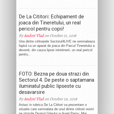
De La Cititori: Echipament de
joaca din Tineretului, un real
pericol pentru copii!
By
Andrei Vlad
on October 31, 2018
Una dintre cititoarele Sectorul4LIVE ne semnaleaza
faptul ca un aparat de joaca din Parcul Tineretului a
devenit, din cauza lipsei intretinerii, un real pericol
pentru...
FOTO: Bezna pe doua strazi din
Sectorul 4. De peste o saptamana
iluminatul public lipseste cu
desavarsire
By
Andrei Vlad
on October 29, 2018
Astazi in rubrica De La Cititori va prezentam o
situatie care semnalata de unul dintre cititorii nostri
pe strazile Drumul Gilaului si Aurel Persu. Mai...